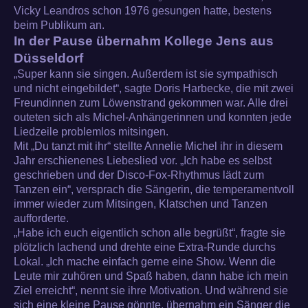
Vicky Leandros schon 1976 gesungen hatte, bestens
beim Publikum an.
In der Pause übernahm Kollege Jens aus
Düsseldorf
„Super kann sie singen. Außerdem ist sie sympathisch
und nicht eingebildet“, sagte Doris Harbecke, die mit zwei
Freundinnen zum Löwenstrand gekommen war. Alle drei
outeten sich als Michel-Anhängerinnen und konnten jede
Liedzeile problemlos mitsingen.
Mit „Du tanzt mit ihr“ stellte Annelie Michel ihr in diesem
Jahr erschienenes Liebeslied vor. „Ich habe es selbst
geschrieben und der Disco-Fox-Rhythmus lädt zum
Tanzen ein“, versprach die Sängerin, die temperamentvoll
immer wieder zum Mitsingen, Klatschen und Tanzen
aufforderte.
„Habe ich euch eigentlich schon alle begrüßt“, fragte sie
plötzlich lachend und drehte eine Extra-Runde durchs
Lokal. „Ich mache einfach gerne eine Show. Wenn die
Leute mir zuhören und Spaß haben, dann habe ich mein
Ziel erreicht“, nennt sie ihre Motivation. Und während sie
sich eine kleine Pause gönnte, übernahm ein Sänger die