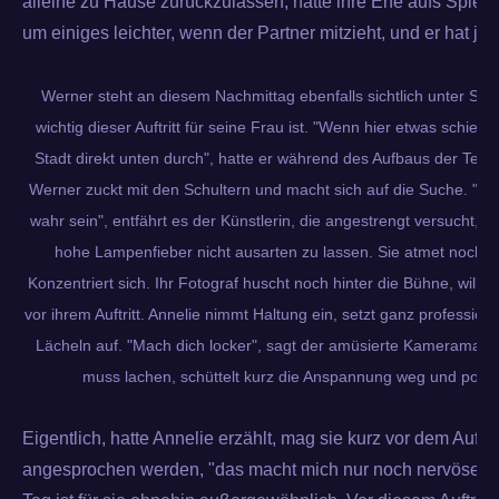
alleine zu Hause zurückzulassen, hätte ihre Ehe aufs Spiel ge
um einiges leichter, wenn der Partner mitzieht, und er hat ja
Werner steht an diesem Nachmittag ebenfalls sichtlich unter Stro
wichtig dieser Auftritt für seine Frau ist. "Wenn hier etwas schief ge
Stadt direkt unten durch", hatte er während des Aufbaus der Tech
Werner zuckt mit den Schultern und macht sich auf die Suche. "Da
wahr sein", entfährt es der Künstlerin, die angestrengt versucht, 
hohe Lampenfieber nicht ausarten zu lassen. Sie atmet nochmal
Konzentriert sich. Ihr Fotograf huscht noch hinter die Bühne, will n
vor ihrem Auftritt. Annelie nimmt Haltung ein, setzt ganz profession
Lächeln auf. "Mach dich locker", sagt der amüsierte Kameramann
muss lachen, schüttelt kurz die Anspannung weg und posier
Eigentlich, hatte Annelie erzählt, mag sie kurz vor dem Auftrit
angesprochen werden, "das macht mich nur noch nervöser."