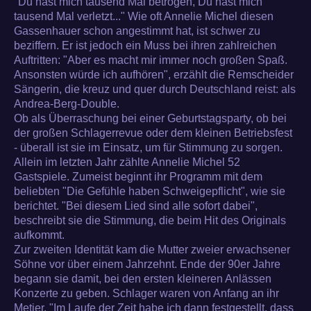
"Du hast mich tausend Mal betrogen, Du hast mich
tausend Mal verletzt..." Wie oft Annelie Michel diesen
Gassenhauer schon angestimmt hat, ist schwer zu
beziffern. Er ist jedoch ein Muss bei ihren zahlreichen
Auftritten: "Aber es macht mir immer noch großen Spaß.
Ansonsten würde ich aufhören", erzählt die Remscheider
Sängerin, die kreuz und quer durch Deutschland reist: als
Andrea-Berg-Double.
Ob als Überraschung bei einer Geburtstagsparty, ob bei
der großen Schlagerrevue oder dem kleinen Betriebsfest
- überall ist sie im Einsatz, um für Stimmung zu sorgen.
Allein im letzten Jahr zählte Annelie Michel 52
Gastspiele. Zumeist beginnt ihr Programm mit dem
beliebten "Die Gefühle haben Schweigepflicht", wie sie
berichtet. "Bei diesem Lied sind alle sofort dabei",
beschreibt sie die Stimmung, die beim Hit des Originals
aufkommt.
Zur zweiten Identität kam die Mutter zweier erwachsener
Söhne vor über einem Jahrzehnt. Ende der 90er Jahre
begann sie damit, bei den ersten kleineren Anlässen
Konzerte zu geben. Schlager waren von Anfang an ihr
Metier. "Im Laufe der Zeit habe ich dann festgestellt, dass