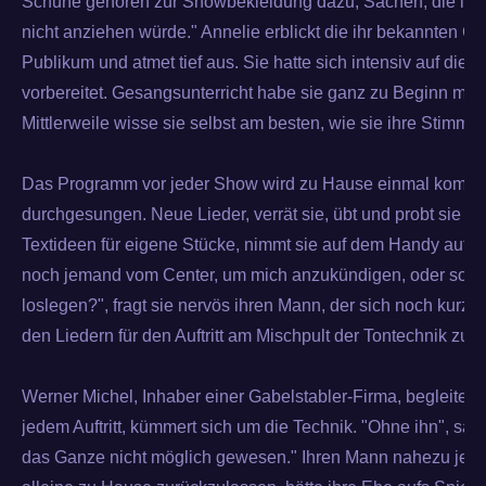
Schuhe gehören zur Showbekleidung dazu, Sachen, die ich 
nicht anziehen würde." Annelie erblickt die ihr bekannten Ge
Publikum und atmet tief aus. Sie hatte sich intensiv auf diese 
vorbereitet. Gesangsunterricht habe sie ganz zu Beginn mal 
Mittlerweile wisse sie selbst am besten, wie sie ihre Stimme
Das Programm vor jeder Show wird zu Hause einmal komple
durchgesungen. Neue Lieder, verrät sie, übt und probt sie me
Textideen für eigene Stücke, nimmt sie auf dem Handy auf. 
noch jemand vom Center, um mich anzukündigen, oder soll i
loslegen?", fragt sie nervös ihren Mann, der sich noch kurz di
den Liedern für den Auftritt am Mischpult der Tontechnik zure
Werner Michel, Inhaber einer Gabelstabler-Firma, begleitet 
jedem Auftritt, kümmert sich um die Technik. "Ohne ihn", sag
das Ganze nicht möglich gewesen." Ihren Mann nahezu je