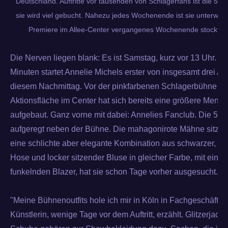
Deutschland. Auftritte vor tausenden von Schlagerfans ist die 58-
sie wird viel gebucht. Nahezu jedes Wochenende ist sie unterwegs
Premiere im Allee-Center vergangenes Wochenende stockte i
Die Nerven liegen blank: Es ist Samstag, kurz vor 13 Uhr. I
Minuten startet Annelie Michels erster von insgesamt drei Auf
diesem Nachmittag. Vor der pinkfarbenen Schlagerbühne au
Aktionsfläche im Center hat sich bereits eine größere Men
aufgebaut. Ganz vorne mit dabei: Annelies Fanclub. Die 58-J
aufgeregt neben der Bühne. Die mahagonirote Mähne sitzt perf
eine schlichte aber elegante Kombination aus schwarzer, e
Hose und locker sitzender Bluse in gleicher Farbe, mit einem 
funkelnden Blazer, hat sie schon Tage vorher ausgesucht.
"Meine Bühnenoutfits hole ich mir in Köln in Fachgeschäften"
Künstlerin, wenige Tage vor dem Auftritt, erzählt. Glitzerjac